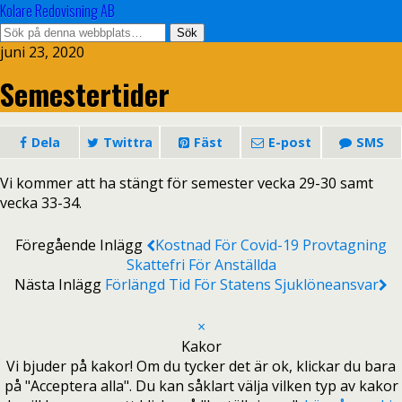
Kolare Redovisning AB
juni 23, 2020
Semestertider
Dela
Twittra
Fäst
E-post
SMS
Vi kommer att ha stängt för semester vecka 29-30 samt
vecka 33-34.
Föregående Inlägg
Kostnad För Covid-19 Provtagning
Skattefri För Anställda
Nästa Inlägg
Förlängd Tid För Statens Sjuklöneansvar
×
Kakor
Vi bjuder på kakor! Om du tycker det är ok, klickar du bara
på "Acceptera alla". Du kan såklart välja vilken typ av kakor