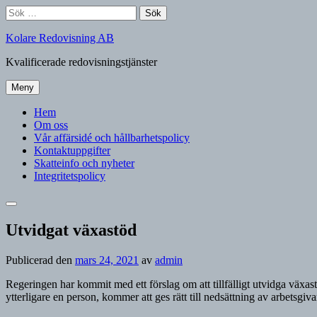
Hoppa
Sök
till
efter:
×
innehåll
Kolare Redovisning AB
Kvalificerade redovisningstjänster
Meny
Hem
Om oss
Vår affärsidé och hållbarhetspolicy
Kontaktuppgifter
Skatteinfo och nyheter
Integritetspolicy
Sök
Utvidgat växastöd
Publicerad den
mars 24, 2021
av
admin
Regeringen har kommit med ett förslag om att tillfälligt utvidga växast
ytterligare en person, kommer att ges rätt till nedsättning av arbetsgiva