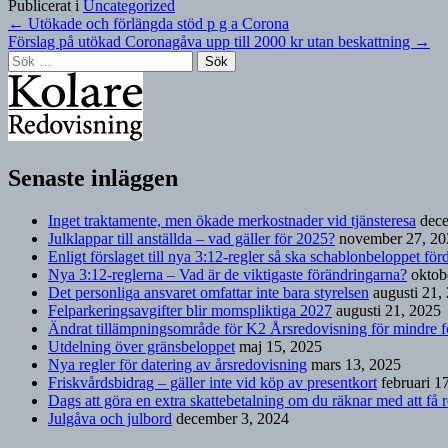
Publicerat i
Uncategorized
Inläggsnavigering
←
Utökade och förlängda stöd p g a Corona
Förslag på utökad Coronagåva upp till 2000 kr utan beskattning
→
Sök
efter:
Nödvändiga
Dessa kakor
går inte att
Senaste inläggen
välja bort. De
behövs för att
hemsidan
Inget traktamente, men ökade merkostnader vid tjänsteresa
dec
över huvud
Julklappar till anställda – vad gäller för 2025?
november 27, 20
taget ska
Enligt förslaget till nya 3:12-regler så ska schablonbeloppet fö
fungera.
Nya 3:12-reglerna – Vad är de viktigaste förändringarna?
oktob
Det personliga ansvaret omfattar inte bara styrelsen
augusti 21,
Felparkeringsavgifter blir momspliktiga 2027
augusti 21, 2025
Ändrat tillämpningsområde för K2 Årsredovisning för mindre f
Statistik
Utdelning över gränsbeloppet
maj 15, 2025
För att vi ska
Nya regler för datering av årsredovisning
mars 13, 2025
kunna
Friskvårdsbidrag – gäller inte vid köp av presentkort
februari 1
förbättra
Dags att göra en extra skattebetalning om du räknar med att få r
hemsidans
Julgåva och julbord
december 3, 2024
funktionalitet
och