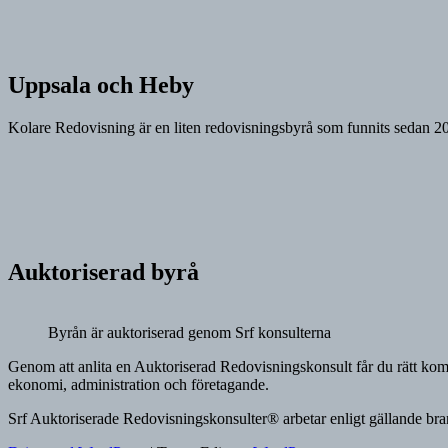
Marknadsföring
Genom att dela
med dig av dina
intressen och ditt
beteende när du
Uppsala och Heby
surfar ökar du
chansen att få se
Kolare Redovisning är en liten redovisningsbyrå som funnits sedan 200
personligt
anpassat innehåll
och erbjudanden.
Auktoriserad byrå
Byrån är auktoriserad genom Srf konsulterna
Genom att anlita en Auktoriserad Redovisningskonsult får du rätt kompe
ekonomi, administration och företagande.
Srf Auktoriserade Redovisningskonsulter® arbetar enligt gällande br