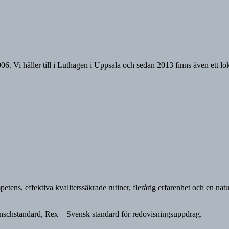
6. Vi håller till i Luthagen i Uppsala och sedan 2013 finns även ett lo
tens, effektiva kvalitetssäkrade rutiner, flerårig erfarenhet och en nat
anschstandard, Rex – Svensk standard för redovisningsuppdrag.