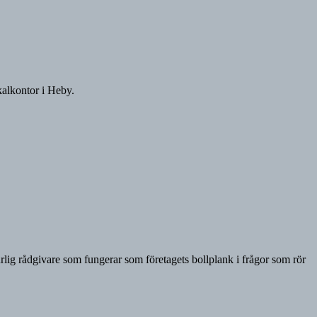
kalkontor i Heby.
urlig rådgivare som fungerar som företagets bollplank i frågor som rör